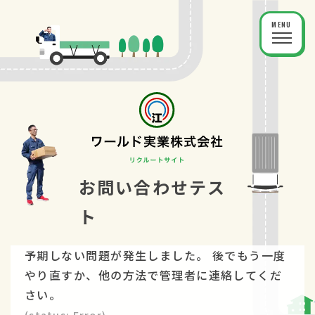
TOP
仕事内容
お問い合わせテス
働く環境
ト
募集要項
予期しない問題が発生しました。 後でもう一度
やり直すか、他の方法で管理者に連絡してくだ
スタッフの声
さい。
(status: Error)