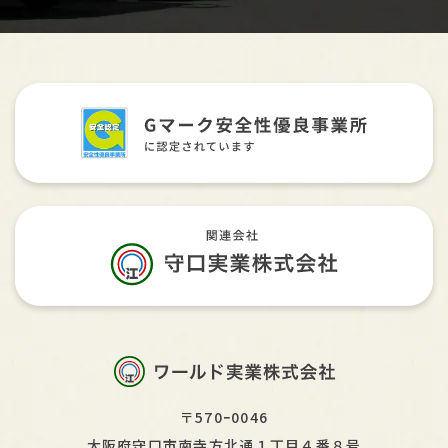
〒570ｰ0046
大阪府守口市南寺方北通１丁目４番８号